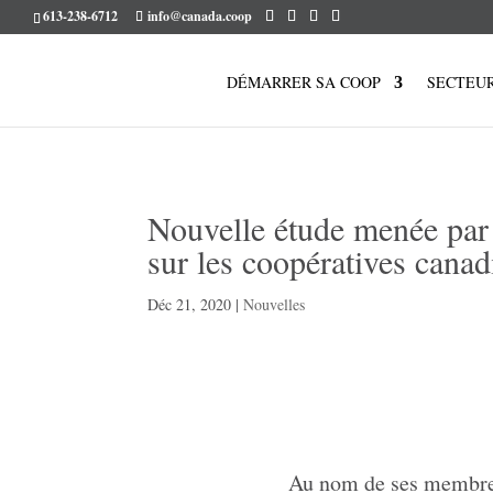
613-238-6712
info@canada.coop
DÉMARRER SA COOP
SECTEU
Nouvelle étude menée pa
sur les coopératives cana
Déc 21, 2020
|
Nouvelles
Au nom de ses membr