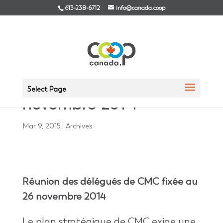
613-238-6712
info@canada.coop
Réunion des délégués
de CMC fixée au 26
Select Page
novembre 2014
Mar 9, 2015
|
Archives
Réunion des délégués de CMC fixée au
26 novembre 2014
Le plan stratégique de CMC exige une