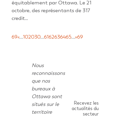
équitablement par Ottawa. Le 21
octobre, des représentants de 317
credit...
69
«
…
10
20
30
…
61
62
63
64
65
…
»
69
Nous
reconnaissons
que nos
bureaux à
Ottawa sont
Recevez les
situés sur le
actualités du
territoire
secteur