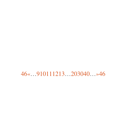
de retraite sans but...
46
«
…
9
10
11
12
13
…
20
30
40
…
»
46