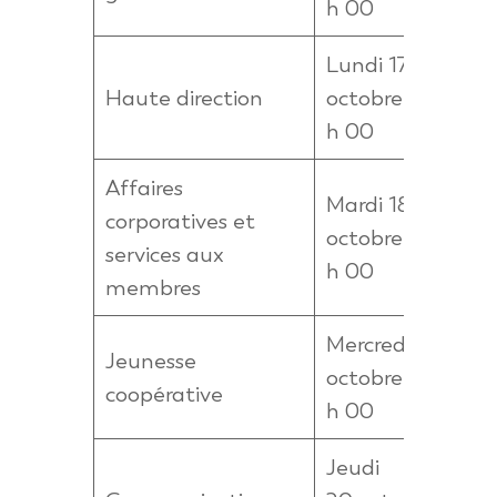
h 00
Lundi 17
Haute direction
octobre à 19
ht
h 00
Affaires
Mardi 18
corporatives et
octobre à 19
ht
services aux
h 00
membres
Mercredi 19
Jeunesse
octobre à 19
ht
coopérative
h 00
Jeudi