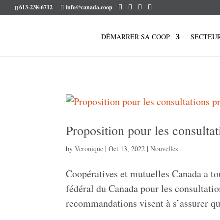
613-238-6712
info@canada.coop
DÉMARRER SA COOP
SECTEU
Proposition pour les consulta
by
Veronique
|
Oct 13, 2022
|
Nouvelles
Coopératives et mutuelles Canada a 
fédéral du Canada pour les consultati
recommandations visent à s’assurer que 